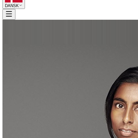
DANSK