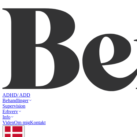
ADHD/ ADD
Behandlinger
Supervision
Erhverv
Info
Viden
Om mig
Kontakt