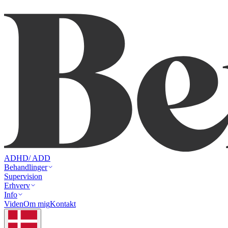
ADHD/ ADD
Behandlinger
Supervision
Erhverv
Info
Viden
Om mig
Kontakt