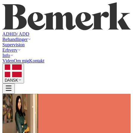
ADHD/ ADD
Behandlinger
Supervision
Erhverv
Info
Viden
Om mig
Kontakt
DANSK