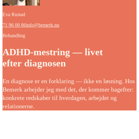
Eva Rustad
71 96 00 86
info@bemerk.nu
Behandling
ADHD-mestring — livet
efter diagnosen
En diagnose er en forklaring — ikke en løsning. Hos
Bemerk arbejder jeg med det, der kommer bagefter:
konkrete redskaber til hverdagen, arbejdet og
relationerne.