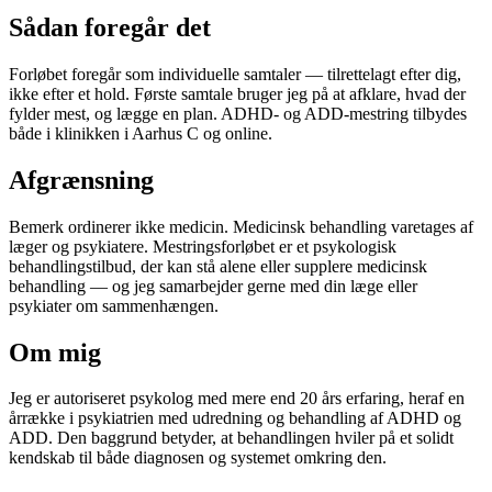
Sådan foregår det
Forløbet foregår som individuelle samtaler — tilrettelagt efter dig,
ikke efter et hold. Første samtale bruger jeg på at afklare, hvad der
fylder mest, og lægge en plan. ADHD- og ADD-mestring tilbydes
både i klinikken i Aarhus C og online.
Afgrænsning
Bemerk ordinerer ikke medicin. Medicinsk behandling varetages af
læger og psykiatere. Mestringsforløbet er et psykologisk
behandlingstilbud, der kan stå alene eller supplere medicinsk
behandling — og jeg samarbejder gerne med din læge eller
psykiater om sammenhængen.
Om mig
Jeg er autoriseret psykolog med mere end 20 års erfaring, heraf en
årrække i psykiatrien med udredning og behandling af ADHD og
ADD. Den baggrund betyder, at behandlingen hviler på et solidt
kendskab til både diagnosen og systemet omkring den.