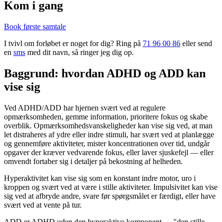
Kom i gang
Book første samtale
I tvivl om forløbet er noget for dig? Ring på
71 96 00 86
eller send
en
sms
med dit navn, så ringer jeg dig op.
Baggrund: hvordan ADHD og ADD kan
vise sig
Ved ADHD/ADD har hjernen svært ved at regulere
opmærksomheden, gemme information, prioritere fokus og skabe
overblik. Opmærksomhedsvanskeligheder kan vise sig ved, at man
let distraheres af ydre eller indre stimuli, har svært ved at planlægge
og gennemføre aktiviteter, mister koncentrationen over tid, undgår
opgaver der kræver vedvarende fokus, eller laver sjuskefejl — eller
omvendt fortaber sig i detaljer på bekostning af helheden.
Hyperaktivitet kan vise sig som en konstant indre motor, uro i
kroppen og svært ved at være i stille aktiviteter. Impulsivitet kan vise
sig ved at afbryde andre, svare før spørgsmålet er færdigt, eller have
svært ved at vente på tur.
ADD er ADHD uden den hyperaktive komponent — "den stille