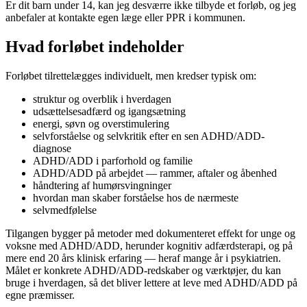
Er dit barn under 14, kan jeg desværre ikke tilbyde et forløb, og jeg
anbefaler at kontakte egen læge eller PPR i kommunen.
Hvad forløbet indeholder
Forløbet tilrettelægges individuelt, men kredser typisk om:
struktur og overblik i hverdagen
udsættelsesadfærd og igangsætning
energi, søvn og overstimulering
selvforståelse og selvkritik efter en sen ADHD/ADD-
diagnose
ADHD/ADD i parforhold og familie
ADHD/ADD på arbejdet — rammer, aftaler og åbenhed
håndtering af humørsvingninger
hvordan man skaber forståelse hos de nærmeste
selvmedfølelse
Tilgangen bygger på metoder med dokumenteret effekt for unge og
voksne med ADHD/ADD, herunder kognitiv adfærdsterapi, og på
mere end 20 års klinisk erfaring — heraf mange år i psykiatrien.
Målet er konkrete ADHD/ADD-redskaber og værktøjer, du kan
bruge i hverdagen, så det bliver lettere at leve med ADHD/ADD på
egne præmisser.