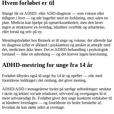
Hvem forløbet er til
Mange får en ADHD- eller ADD-diagnose — som voksen eller
tidligere i livet — og står bagefter med en forklaring, men uden en
plan. Medicin kan hjælpe på opmærksomheden, men den lærer
ingen at strukturere en hverdag, håndtere overblik og udsættelse,
eller forstå sig selv på ny.
Mestringsforløbet hos Bemerk er til unge og voksne, der allerede har
en diagnose (eller er afklaret i psykiatrien) og ønsker at arbejde med
det, medicinen ikke løser. Det er ADHD-behandling i psykologisk
forstand — ikke en udredning — og det kræver ingen henvisning.
ADHD-mestring for unge fra 14 år
Forløbet tilbydes også til unge fra 14 år og opefter — ofte med
forældrene inddraget i det omfang, det giver mening.
ADHD/ADD i teenageårene byder på særlige udfordringer: struktur
i skole og lektier, sociale relationer, selvværd og overgangen til et
mere selvstændigt liv. Forløbet giver den unge konkrete redskaber til
at håndtere hverdagen — og forældrene en bedre forståelse af,
hvordan de kan støtte uden at overtage.