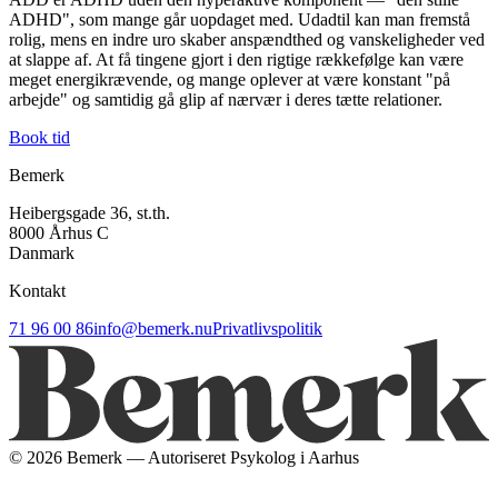
ADHD", som mange går uopdaget med. Udadtil kan man fremstå
rolig, mens en indre uro skaber anspændthed og vanskeligheder ved
at slappe af. At få tingene gjort i den rigtige rækkefølge kan være
meget energikrævende, og mange oplever at være konstant "på
arbejde" og samtidig gå glip af nærvær i deres tætte relationer.
Book tid
Bemerk
Heibergsgade 36, st.th.
8000 Århus C
Danmark
Kontakt
71 96 00 86
info@bemerk.nu
Privatlivspolitik
©
2026
Bemerk — Autoriseret Psykolog i Aarhus