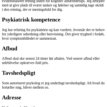
evidensbaseret retning inden for kognitiv adfærdsterapi. Jeg arbejder
med at give plads til svære tanker og følelser og samtidig tage skridt
i den retning, der er meningsfuld for dig.
Psykiatrisk kompetence
Jeg har erfaring fra psykiatrien og kan vurdere, hvornår der er behov
for yderligere udredning eller henvisning. Det giver tryghed i forløb,
hvor symptombilledet er sammensat.
Afbud
Afbud skal ske senest 24 timer før aftalen. Ved senere afbud eller
udeblivelse opkræves fuld pris.
Tavshedspligt
Som autoriseret psykolog er jeg underlagt tavshedspligt. Alt hvad du
fortæller mig, bliver mellem os.
Adresse