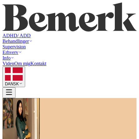
ADHD/ ADD
Behandlinger
Supervision
Erhverv
Info
Viden
Om mig
Kontakt
DANSK