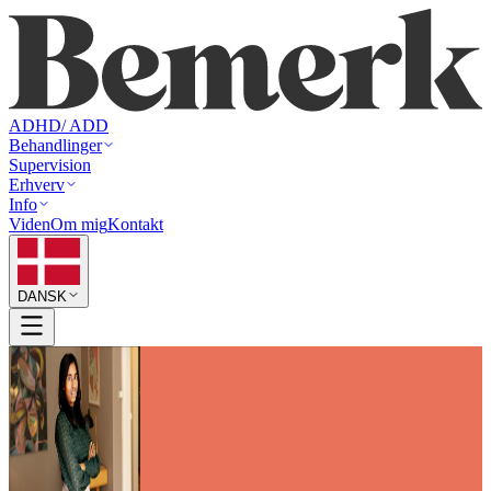
ADHD/ ADD
Behandlinger
Supervision
Erhverv
Info
Viden
Om mig
Kontakt
DANSK