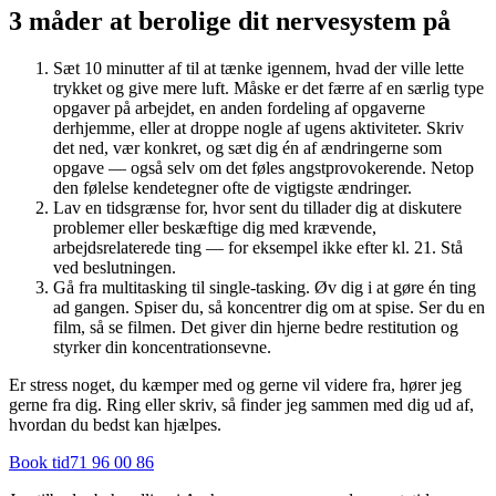
3 måder at berolige dit nervesystem på
Sæt 10 minutter af til at tænke igennem, hvad der ville lette
trykket og give mere luft. Måske er det færre af en særlig type
opgaver på arbejdet, en anden fordeling af opgaverne
derhjemme, eller at droppe nogle af ugens aktiviteter. Skriv
det ned, vær konkret, og sæt dig én af ændringerne som
opgave — også selv om det føles angstprovokerende. Netop
den følelse kendetegner ofte de vigtigste ændringer.
Lav en tidsgrænse for, hvor sent du tillader dig at diskutere
problemer eller beskæftige dig med krævende,
arbejdsrelaterede ting — for eksempel ikke efter kl. 21. Stå
ved beslutningen.
Gå fra multitasking til single-tasking. Øv dig i at gøre én ting
ad gangen. Spiser du, så koncentrer dig om at spise. Ser du en
film, så se filmen. Det giver din hjerne bedre restitution og
styrker din koncentrationsevne.
Er stress noget, du kæmper med og gerne vil videre fra, hører jeg
gerne fra dig. Ring eller skriv, så finder jeg sammen med dig ud af,
hvordan du bedst kan hjælpes.
Book tid
71 96 00 86