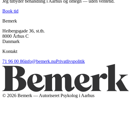
Jeg tilbyder behandling i Aarhus og omegn — uden ventetid.
Book tid
Bemerk
Heibergsgade 36, st.th.
8000 Århus C
Danmark
Kontakt
71 96 00 86
info@bemerk.nu
Privatlivspolitik
©
2026
Bemerk — Autoriseret Psykolog i Aarhus