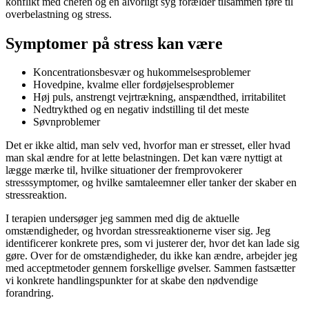
konflikt med chefen og en alvorligt syg forælder tilsammen føre til
overbelastning og stress.
Symptomer på stress kan være
Koncentrationsbesvær og hukommelsesproblemer
Hovedpine, kvalme eller fordøjelsesproblemer
Høj puls, anstrengt vejrtrækning, anspændthed, irritabilitet
Nedtrykthed og en negativ indstilling til det meste
Søvnproblemer
Det er ikke altid, man selv ved, hvorfor man er stresset, eller hvad
man skal ændre for at lette belastningen. Det kan være nyttigt at
lægge mærke til, hvilke situationer der fremprovokerer
stresssymptomer, og hvilke samtaleemner eller tanker der skaber en
stressreaktion.
I terapien undersøger jeg sammen med dig de aktuelle
omstændigheder, og hvordan stressreaktionerne viser sig. Jeg
identificerer konkrete pres, som vi justerer der, hvor det kan lade sig
gøre. Over for de omstændigheder, du ikke kan ændre, arbejder jeg
med acceptmetoder gennem forskellige øvelser. Sammen fastsætter
vi konkrete handlingspunkter for at skabe den nødvendige
forandring.