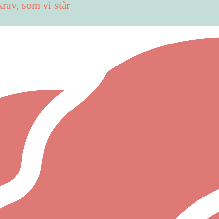
krav, som vi står