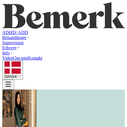
ADHD/ ADD
Behandlinger
Supervision
Erhverv
Info
Viden
Om mig
Kontakt
DANSK