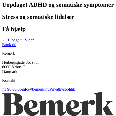
Uopdaget ADHD og somatiske symptomer
Stress og somatiske lidelser
Få hjælp
← Tilbage til Viden
Book tid
Bemerk
Heibergsgade 36, st.th.
8000 Århus C
Danmark
Kontakt
71 96 00 86
info@bemerk.nu
Privatlivspolitik