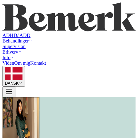
ADHD/ ADD
Behandlinger
Supervision
Erhverv
Info
Viden
Om mig
Kontakt
DANSK