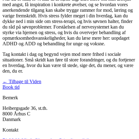
med angst, få inspiration i konkrete øvelser, og se hvordan vores
anerkendende tilgang kan skabe trygge rammer for mod, læring og
varige fremskridt. Hvis stress fylder meget i din hverdag, kan du
dykke ned i min side om stress-terapi, og hvis søvnen halter, finder
du råd på søvnproblemer. Forståelsen af nervesystemet kan du
styrke via hjernen og stress, og hvis du overvejer behandling af
opmærksomhedsvanskeligheder, kan du læse mere her: uopdaget
ADHD og ADD og behandling for unge og voksne.
Tag kontakt i dag og begynd vejen mod mere frihed i sociale
situationer. Små skridt kan føre til store forandringer, og du fortjener
en hverdag, hvor du kan være til stede, sige det, du mener, og være
den, du er.
← Tilbage til Viden
Book tid
Bemerk
Heibergsgade 36, st.th.
8000 Århus C
Danmark
Kontakt