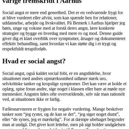
varige fremskridt i Aarhus
Social angst er mere end generthed. Det er en vedvarende frygt for
at blive vurderet eller afvist, som kan spænde ben for relationer,
uddannelse, arbejde og livskvalitet. På Bemerk i Aarhus hjælper jeg
børn, unge og voksne med at forstå deres angst, lære konkrete
strategier og bygge en hverdag med mere ro og mod. Denne guide
giver dig et klart overblik over symptomer, årsager og dokumenteret
effektiv behandling, samt hvordan vi kan støtte dig i et trygt og
respektfuldt terapiforløb.
Hvad er social angst?
Social angst, også kaldet social fobi, er en angstlidelse, hvor
situationer med andres opmærksomhed udløser stærk uro,
selvkritiske tanker og kropslige symptomer. Det kan være at holde et
oplæg, spise foran andre, sige noget i klassen eller bare at møde nye
mennesker. Angsten føles ofte overvældende, selv når man rationelt
ved, at situationen ikke er farlig.
Fællesnævneren er frygten for negativ vurdering. Mange beskriver
tanker som “jeg ryster, og de kan se det”, “jeg siger noget dumt”,
eller “de synes, jeg er mærkelig”. For at dæmpe ubehaget begynder
man at undgå. Det giver kort lettelse, men på sigt holder undgåelsen