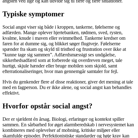
angsten ved lige og kan udvide sig til flere og flere situationer.
Typiske symptomer
Social angst viser sig både i kroppen, tankerne, følelserne og
adfærden. Mange oplever hjertebanken, rødmen, sved, rysten,
kvalme, knude i maven eller svimmelhed. Tankerne kredser om
faren for at dumme sig, og blikket søger flugtveje. Følelserne
spænder fra skam og skyld til tristhed og frustration over ikke at
“kunne tage sig sammen”. Adfærdsmæssigt ses undgåelse,
sikkerhedsadfærd som at forberede sig overdreven meget, tale
hurtigt, skjule hænder eller bruge mobilen som skjold, samt
efterrationaliseringer, hvor man gennemgår samtaler for fejl.
Hvis du genkender flere af disse reaktioner, giver det mening at tale
med en fagperson. Du er ikke alene, og social angst kan behandles
effektivt.
Hvorfor opstår social angst?
Der er sjældent én årsag. Biologi, erfaringer og kontekst spiller
sammen. En sårbarhed for øget alarmberedskab i nervesystemet kan
kombineres med oplevelser af mobning, kritiske miljøer eller
skamfulde episoder. Perfektionistiske standarder og høje krav kan