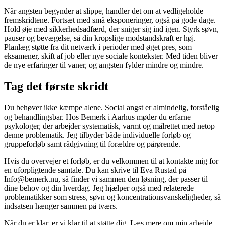
Når angsten begynder at slippe, handler det om at vedligeholde
fremskridtene. Fortsæt med små eksponeringer, også på gode dage.
Hold øje med sikkerhedsadfærd, der sniger sig ind igen. Styrk søvn,
pauser og bevægelse, så din kropslige modstandskraft er høj.
Planlæg støtte fra dit netværk i perioder med øget pres, som
eksamener, skift af job eller nye sociale kontekster. Med tiden bliver
de nye erfaringer til vaner, og angsten fylder mindre og mindre.
Tag det første skridt
Du behøver ikke kæmpe alene. Social angst er almindelig, forståelig
og behandlingsbar. Hos Bemerk i Aarhus møder du erfarne
psykologer, der arbejder systematisk, varmt og målrettet med netop
denne problematik. Jeg tilbyder både individuelle forløb og
gruppeforløb samt rådgivning til forældre og pårørende.
Hvis du overvejer et forløb, er du velkommen til at kontakte mig for
en uforpligtende samtale. Du kan skrive til Eva Rustad på
Info@bemerk.nu, så finder vi sammen den løsning, der passer til
dine behov og din hverdag. Jeg hjælper også med relaterede
problematikker som stress, søvn og koncentrationsvanskeligheder, så
indsatsen hænger sammen på tværs.
Når du er klar, er vi klar til at støtte dig. Læs mere om min arbejde