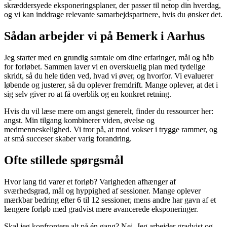
skræddersyede eksponeringsplaner, der passer til netop din hverdag,
og vi kan inddrage relevante samarbejdspartnere, hvis du ønsker det.
Sådan arbejder vi på Bemerk i Aarhus
Jeg starter med en grundig samtale om dine erfaringer, mål og håb
for forløbet. Sammen laver vi en overskuelig plan med tydelige
skridt, så du hele tiden ved, hvad vi øver, og hvorfor. Vi evaluerer
løbende og justerer, så du oplever fremdrift. Mange oplever, at det i
sig selv giver ro at få overblik og en konkret retning.
Hvis du vil læse mere om angst generelt, finder du ressourcer her:
angst. Min tilgang kombinerer viden, øvelse og
medmenneskelighed. Vi tror på, at mod vokser i trygge rammer, og
at små succeser skaber varig forandring.
Ofte stillede spørgsmål
Hvor lang tid varer et forløb? Varigheden afhænger af
sværhedsgrad, mål og hyppighed af sessioner. Mange oplever
mærkbar bedring efter 6 til 12 sessioner, mens andre har gavn af et
længere forløb med gradvist mere avancerede eksponeringer.
Skal jeg konfrontere alt på én gang? Nej. Jeg arbejder gradvist og