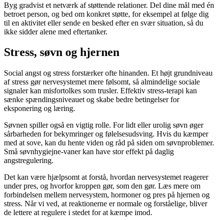
Byg gradvist et netværk af støttende relationer. Del dine mål med én
betroet person, og bed om konkret støtte, for eksempel at følge dig
til en aktivitet eller sende en besked efter en svær situation, så du
ikke sidder alene med eftertanker.
Stress, søvn og hjernen
Social angst og stress forstærker ofte hinanden. Et højt grundniveau
af stress gør nervesystemet mere følsomt, så almindelige sociale
signaler kan misfortolkes som trusler. Effektiv stress-terapi kan
sænke spændingsniveauet og skabe bedre betingelser for
eksponering og læring.
Søvnen spiller også en vigtig rolle. For lidt eller urolig søvn øger
sårbarheden for bekymringer og følelsesudsving. Hvis du kæmper
med at sove, kan du hente viden og råd på siden om søvnproblemer.
Små søvnhygiejne-vaner kan have stor effekt på daglig
angstregulering.
Det kan være hjælpsomt at forstå, hvordan nervesystemet reagerer
under pres, og hvorfor kroppen gør, som den gør. Læs mere om
forbindelsen mellem nervesystem, hormoner og pres på hjernen og
stress. Når vi ved, at reaktionerne er normale og forståelige, bliver
de lettere at regulere i stedet for at kæmpe imod.