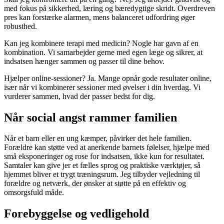
med fokus på sikkerhed, læring og bæredygtige skridt. Overdreven
pres kan forstærke alarmen, mens balanceret udfordring øger
robusthed.
Kan jeg kombinere terapi med medicin? Nogle har gavn af en
kombination. Vi samarbejder gerne med egen læge og sikrer, at
indsatsen hænger sammen og passer til dine behov.
Hjælper online-sessioner? Ja. Mange opnår gode resultater online,
især når vi kombinerer sessioner med øvelser i din hverdag. Vi
vurderer sammen, hvad der passer bedst for dig.
Når social angst rammer familien
Når et barn eller en ung kæmper, påvirker det hele familien.
Forældre kan støtte ved at anerkende barnets følelser, hjælpe med
små eksponeringer og rose for indsatsen, ikke kun for resultatet.
Samtaler kan give jer et fælles sprog og praktiske værktøjer, så
hjemmet bliver et trygt træningsrum. Jeg tilbyder vejledning til
forældre og netværk, der ønsker at støtte på en effektiv og
omsorgsfuld måde.
Forebyggelse og vedligehold