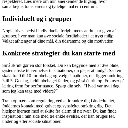
respekteret. Læs mere om min anerkendende tilgang, hvor
samarbejde, transparens og tydelige mål er i centrum.
Individuelt og i grupper
Nogle trives bedst i individuelle forløb, mens andre har gavn af
grupper, hvor man kan øve sociale færdigheder i et trygt miljø.
Valget afhænger af dine mål, din tidsramme og din motivation.
Konkrete strategier du kan starte med
Små skridt gør en stor forskel. Du kan begynde med at øve blide,
systematiske tilnærmelser til situationer, du plejer at undgå. Sæt en
skala fra 0 til 10 for ubehag og vælg situationer, der ligger omkring
3 til 5. Gentag, indtil ubehaget falder, og gå så ét trin op. Fokuser på
læring frem for performance. Spørg dig selv: “Hvad var nyt i dag,
som jeg kan tage med videre?”
Træn opmærksom regulering ved at forankre dig i åndedrættet,
føddernes kontakt med gulvet og synsfeltet omkring dig. Det
hjælper hjernen med at skifte fra alarm til nærvær. Du kan finde
inspiration i min side med tre enkle øvelser, der kan bruges før,
under og efter sociale situationer.