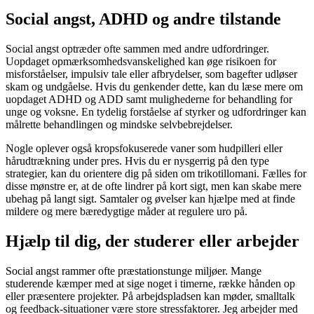
Social angst, ADHD og andre tilstande
Social angst optræder ofte sammen med andre udfordringer.
Uopdaget opmærksomhedsvanskelighed kan øge risikoen for
misforståelser, impulsiv tale eller afbrydelser, som bagefter udløser
skam og undgåelse. Hvis du genkender dette, kan du læse mere om
uopdaget ADHD og ADD samt mulighederne for behandling for
unge og voksne. En tydelig forståelse af styrker og udfordringer kan
målrette behandlingen og mindske selvbebrejdelser.
Nogle oplever også kropsfokuserede vaner som hudpilleri eller
hårudtrækning under pres. Hvis du er nysgerrig på den type
strategier, kan du orientere dig på siden om trikotillomani. Fælles for
disse mønstre er, at de ofte lindrer på kort sigt, men kan skabe mere
ubehag på langt sigt. Samtaler og øvelser kan hjælpe med at finde
mildere og mere bæredygtige måder at regulere uro på.
Hjælp til dig, der studerer eller arbejder
Social angst rammer ofte præstationstunge miljøer. Mange
studerende kæmper med at sige noget i timerne, række hånden op
eller præsentere projekter. På arbejdspladsen kan møder, smalltalk
og feedback-situationer være store stressfaktorer. Jeg arbejder med