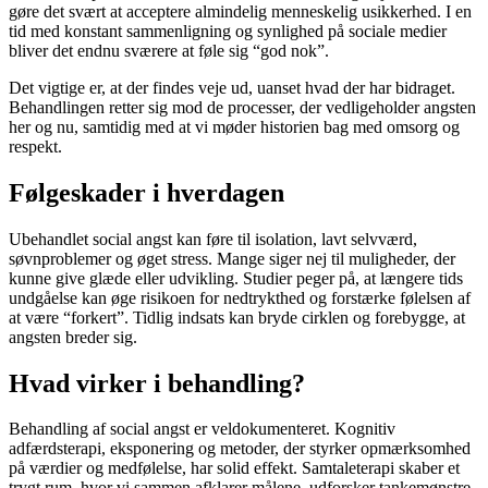
gøre det svært at acceptere almindelig menneskelig usikkerhed. I en
tid med konstant sammenligning og synlighed på sociale medier
bliver det endnu sværere at føle sig “god nok”.
Det vigtige er, at der findes veje ud, uanset hvad der har bidraget.
Behandlingen retter sig mod de processer, der vedligeholder angsten
her og nu, samtidig med at vi møder historien bag med omsorg og
respekt.
Følgeskader i hverdagen
Ubehandlet social angst kan føre til isolation, lavt selvværd,
søvnproblemer og øget stress. Mange siger nej til muligheder, der
kunne give glæde eller udvikling. Studier peger på, at længere tids
undgåelse kan øge risikoen for nedtrykthed og forstærke følelsen af
at være “forkert”. Tidlig indsats kan bryde cirklen og forebygge, at
angsten breder sig.
Hvad virker i behandling?
Behandling af social angst er veldokumenteret. Kognitiv
adfærdsterapi, eksponering og metoder, der styrker opmærksomhed
på værdier og medfølelse, har solid effekt. Samtaleterapi skaber et
trygt rum, hvor vi sammen afklarer målene, udforsker tankemønstre