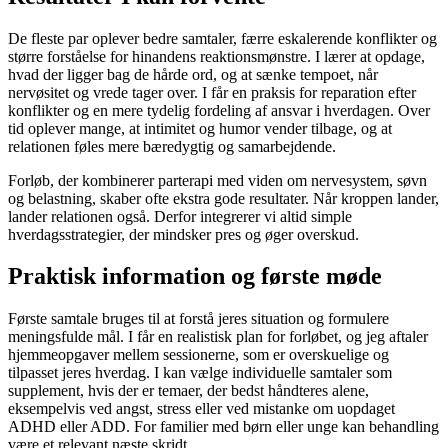
De fleste par oplever bedre samtaler, færre eskalerende konflikter og
større forståelse for hinandens reaktionsmønstre. I lærer at opdage,
hvad der ligger bag de hårde ord, og at sænke tempoet, når
nervøsitet og vrede tager over. I får en praksis for reparation efter
konflikter og en mere tydelig fordeling af ansvar i hverdagen. Over
tid oplever mange, at intimitet og humor vender tilbage, og at
relationen føles mere bæredygtig og samarbejdende.
Forløb, der kombinerer parterapi med viden om nervesystem, søvn
og belastning, skaber ofte ekstra gode resultater. Når kroppen lander,
lander relationen også. Derfor integrerer vi altid simple
hverdagsstrategier, der mindsker pres og øger overskud.
Praktisk information og første møde
Første samtale bruges til at forstå jeres situation og formulere
meningsfulde mål. I får en realistisk plan for forløbet, og jeg aftaler
hjemmeopgaver mellem sessionerne, som er overskuelige og
tilpasset jeres hverdag. I kan vælge individuelle samtaler som
supplement, hvis der er temaer, der bedst håndteres alene,
eksempelvis ved angst, stress eller ved mistanke om uopdaget
ADHD eller ADD. For familier med børn eller unge kan behandling
være et relevant næste skridt.