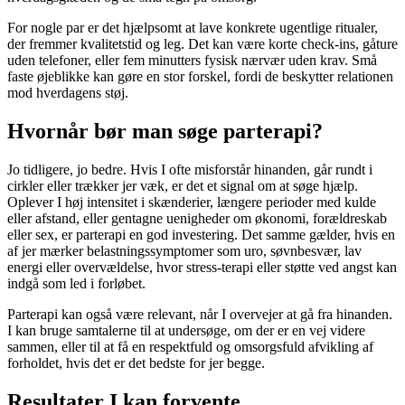
For nogle par er det hjælpsomt at lave konkrete ugentlige ritualer,
der fremmer kvalitetstid og leg. Det kan være korte check-ins, gåture
uden telefoner, eller fem minutters fysisk nærvær uden krav. Små
faste øjeblikke kan gøre en stor forskel, fordi de beskytter relationen
mod hverdagens støj.
Hvornår bør man søge parterapi?
Jo tidligere, jo bedre. Hvis I ofte misforstår hinanden, går rundt i
cirkler eller trækker jer væk, er det et signal om at søge hjælp.
Oplever I høj intensitet i skænderier, længere perioder med kulde
eller afstand, eller gentagne uenigheder om økonomi, forældreskab
eller sex, er parterapi en god investering. Det samme gælder, hvis en
af jer mærker belastningssymptomer som uro, søvnbesvær, lav
energi eller overvældelse, hvor stress-terapi eller støtte ved angst kan
indgå som led i forløbet.
Parterapi kan også være relevant, når I overvejer at gå fra hinanden.
I kan bruge samtalerne til at undersøge, om der er en vej videre
sammen, eller til at få en respektfuld og omsorgsfuld afvikling af
forholdet, hvis det er det bedste for jer begge.
Resultater I kan forvente