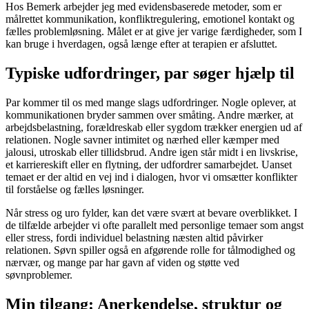
Hos Bemerk arbejder jeg med evidensbaserede metoder, som er
målrettet kommunikation, konfliktregulering, emotionel kontakt og
fælles problemløsning. Målet er at give jer varige færdigheder, som I
kan bruge i hverdagen, også længe efter at terapien er afsluttet.
Typiske udfordringer, par søger hjælp til
Par kommer til os med mange slags udfordringer. Nogle oplever, at
kommunikationen bryder sammen over småting. Andre mærker, at
arbejdsbelastning, forældreskab eller sygdom trækker energien ud af
relationen. Nogle savner intimitet og nærhed eller kæmper med
jalousi, utroskab eller tillidsbrud. Andre igen står midt i en livskrise,
et karriereskift eller en flytning, der udfordrer samarbejdet. Uanset
temaet er der altid en vej ind i dialogen, hvor vi omsætter konflikter
til forståelse og fælles løsninger.
Når stress og uro fylder, kan det være svært at bevare overblikket. I
de tilfælde arbejder vi ofte parallelt med personlige temaer som angst
eller stress, fordi individuel belastning næsten altid påvirker
relationen. Søvn spiller også en afgørende rolle for tålmodighed og
nærvær, og mange par har gavn af viden og støtte ved
søvnproblemer.
Min tilgang: Anerkendelse, struktur og