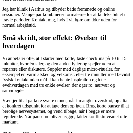
Jeg har klinik i Aarhus og tilbyder både fremmøde og online
sessioner. Mange par kombinerer formaterne for at få fleksibilitet i
travle perioder. Kontakt mig, hvis I vil høre om tider uden for
normal arbejdstid.
Små skridt, stor effekt: Øvelser til
hverdagen
Vi anbefaler ofte, at I starter med korte, faste check-ins på 10 til 15
minutter, hvor én taler, og den anden lytter og spejler uden at
reparere eller diskutere. Suppler med daglige micro-ritualer, for
eksempel en varm afsked og velkomst, eller tre minutter med bevidst
fysisk kontakt uden mål. I kan hente inspiration og lette
øvehverdagen med tre enkle øvelser, der øger ro, nærvær og
samarbejde.
Væn jer til at parkere svære emner, når I mangler overskud, og aftal
et konkret tidspunkt for at tage dem op igen. Brug korte pauser til at
berolige nervesystemet, og vend tilbage, når I begge er mere
regulerede. Når pauserne bliver trygge, falder konfliktniveauet ofte
markant.