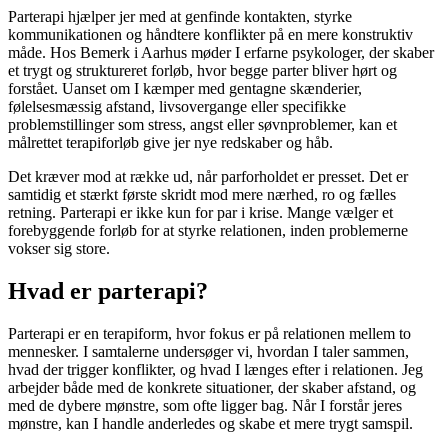
Parterapi hjælper jer med at genfinde kontakten, styrke
kommunikationen og håndtere konflikter på en mere konstruktiv
måde. Hos Bemerk i Aarhus møder I erfarne psykologer, der skaber
et trygt og struktureret forløb, hvor begge parter bliver hørt og
forstået. Uanset om I kæmper med gentagne skænderier,
følelsesmæssig afstand, livsovergange eller specifikke
problemstillinger som stress, angst eller søvnproblemer, kan et
målrettet terapiforløb give jer nye redskaber og håb.
Det kræver mod at række ud, når parforholdet er presset. Det er
samtidig et stærkt første skridt mod mere nærhed, ro og fælles
retning. Parterapi er ikke kun for par i krise. Mange vælger et
forebyggende forløb for at styrke relationen, inden problemerne
vokser sig store.
Hvad er parterapi?
Parterapi er en terapiform, hvor fokus er på relationen mellem to
mennesker. I samtalerne undersøger vi, hvordan I taler sammen,
hvad der trigger konflikter, og hvad I længes efter i relationen. Jeg
arbejder både med de konkrete situationer, der skaber afstand, og
med de dybere mønstre, som ofte ligger bag. Når I forstår jeres
mønstre, kan I handle anderledes og skabe et mere trygt samspil.