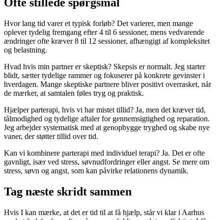
Ofte stillede spørgsmål
Hvor lang tid varer et typisk forløb? Det varierer, men mange
oplever tydelig fremgang efter 4 til 6 sessioner, mens vedvarende
ændringer ofte kræver 8 til 12 sessioner, afhængigt af kompleksitet
og belastning.
Hvad hvis min partner er skeptisk? Skepsis er normalt. Jeg starter
blidt, sætter tydelige rammer og fokuserer på konkrete gevinster i
hverdagen. Mange skeptiske partnere bliver positivt overrasket, når
de mærker, at samtalen føles tryg og praktisk.
Hjælper parterapi, hvis vi har mistet tillid? Ja, men det kræver tid,
tålmodighed og tydelige aftaler for gennemsigtighed og reparation.
Jeg arbejder systematisk med at genopbygge tryghed og skabe nye
vaner, der støtter tillid over tid.
Kan vi kombinere parterapi med individuel terapi? Ja. Det er ofte
gavnligt, især ved stress, søvnudfordringer eller angst. Se mere om
stress, søvn og angst, som kan påvirke relationens dynamik.
Tag næste skridt sammen
Hvis I kan mærke, at det er tid til at få hjælp, står vi klar i Aarhus