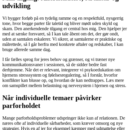
udvikling
Vi bygger forløb på en tydelig ramme og en respektfuld, nysgerrig
tone, hvor begge parter får taletid og bliver mødt uden skyld og
skam. Den anerkendende tilgang er central hos mig. Den hjælper jer
med at sænke forsvaret, så I kan tale åbent om det, der gør ondt,
uden at samtalen eskalerer. Vi sikrer, at samtalerne er praktiske og
målrettede, så I går herfra med konkrete aftaler og redskaber, I kan
bruge allerede samme dag.
I får fælles sprog for jeres behov og grænser, og vi træner nye
kommunikationsvaner i sessionen, så de sidder bedre fast
derhjemme. Når det er relevant, integrerer vi psykoedukation om
hjernens stresssystem og følelsesregulering, så I forstår, hvorfor
konflikter kan blusse op, og hvordan de kan nedtrappes. Læs mere
om samspillet mellem belastning og nervesystem i hjernen og stress.
Når individuelle temaer påvirker
parforholdet
Mange parforholdsproblemer udspringer ikke kun af relationen. De
næres ofte af individuelle sårbarheder, som kræver omsorg og nye
strategier. Hvis en af jer for eksempel kæmper med udmattelse eller