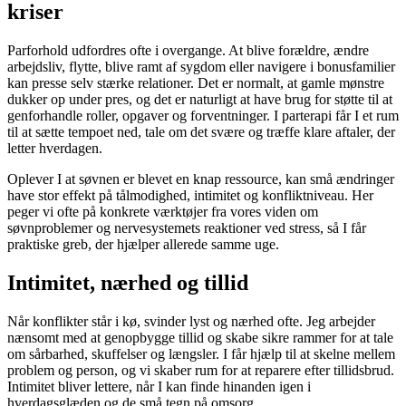
kriser
Parforhold udfordres ofte i overgange. At blive forældre, ændre
arbejdsliv, flytte, blive ramt af sygdom eller navigere i bonusfamilier
kan presse selv stærke relationer. Det er normalt, at gamle mønstre
dukker op under pres, og det er naturligt at have brug for støtte til at
genforhandle roller, opgaver og forventninger. I parterapi får I et rum
til at sætte tempoet ned, tale om det svære og træffe klare aftaler, der
letter hverdagen.
Oplever I at søvnen er blevet en knap ressource, kan små ændringer
have stor effekt på tålmodighed, intimitet og konfliktniveau. Her
peger vi ofte på konkrete værktøjer fra vores viden om
søvnproblemer og nervesystemets reaktioner ved stress, så I får
praktiske greb, der hjælper allerede samme uge.
Intimitet, nærhed og tillid
Når konflikter står i kø, svinder lyst og nærhed ofte. Jeg arbejder
nænsomt med at genopbygge tillid og skabe sikre rammer for at tale
om sårbarhed, skuffelser og længsler. I får hjælp til at skelne mellem
problem og person, og vi skaber rum for at reparere efter tillidsbrud.
Intimitet bliver lettere, når I kan finde hinanden igen i
hverdagsglæden og de små tegn på omsorg.