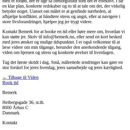
med et forløb, der er lige så omsorgsfuldt som det er effektivt. I får
en klar plan, konkrete redskaber og ro til at tale om det, der virkelig
betyder noget. Uanset om målet er at genfinde nærheden, at
afhjælpe konflikter, at håndtere stress og angst, eller at navigere i
store livsforandringer, hjælper jeg jer trygt videre.
Kontakt Bemerk for at booke en tid eller høre mere om, hvordan vi
kan støtte jer. Skriv til info@bemerk.nu, eller send en kort besked
med jeres ønsker og mulige tidspunkter. I er også velkomne til at
læse videre om min tilgange, herunder den anerkendende tilgang,
viden om hjernen og stress og konkrete øvelser til hverdagen.
Tag det første skridt i dag. Små, målrettede ændringer kan gøre en
stor forskel for jeres hverdag, jeres samarbejde og jeres kærlighed.
← Tilbage til Viden
Book tid
Bemerk
Heibergsgade 36, st.th.
8000 Århus C
Danmark
Kontakt