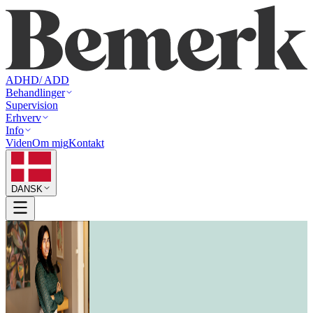
ADHD/ ADD
Behandlinger
Supervision
Erhverv
Info
Viden
Om mig
Kontakt
DANSK