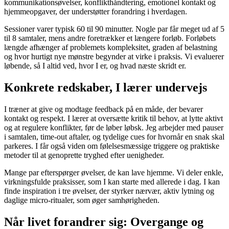
kommunikationsøvelser, konflikthåndtering, emotionel kontakt og
hjemmeopgaver, der understøtter forandring i hverdagen.
Sessioner varer typisk 60 til 90 minutter. Nogle par får meget ud af 5
til 8 samtaler, mens andre foretrækker et længere forløb. Forløbets
længde afhænger af problemets kompleksitet, graden af belastning
og hvor hurtigt nye mønstre begynder at virke i praksis. Vi evaluerer
løbende, så I altid ved, hvor I er, og hvad næste skridt er.
Konkrete redskaber, I lærer undervejs
I træner at give og modtage feedback på en måde, der bevarer
kontakt og respekt. I lærer at oversætte kritik til behov, at lytte aktivt
og at regulere konflikter, før de løber løbsk. Jeg arbejder med pauser
i samtalen, time-out aftaler, og tydelige cues for hvornår en snak skal
parkeres. I får også viden om følelsesmæssige triggere og praktiske
metoder til at genoprette tryghed efter uenigheder.
Mange par efterspørger øvelser, de kan lave hjemme. Vi deler enkle,
virkningsfulde praksisser, som I kan starte med allerede i dag. I kan
finde inspiration i tre øvelser, der styrker nærvær, aktiv lytning og
daglige micro-ritualer, som øger samhørigheden.
Når livet forandrer sig: Overgange og