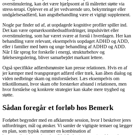
overstimulering, kan det være hjælpsomt at få målrettet støtte via
stress-terapi. Oplever en af jer vedvarende uro, bekymringer eller
undgåelsesadfærd, kan angstbehandling være et vigtigt supplement.
Nogle par finder ud af, at uopdagede kognitive profiler spiller ind.
Det kan være opmærksomhedsudfordringer, impulsivitet eller
overstimulering, som har været svære at forstå i hverdagen. Her kan
behandling være relevant, eksempelvis uopdaget ADHD og ADD,
eller i familier med børn og unge behandling af ADHD og ADD.
Når I får sprog for forskelle i energi, strukturbehov og
følelsesregulering, bliver samarbejdet markant lettere.
Også specifikke adfærdsmønstre kan presse relationen. Hvis en af
jer kæmper med tvangspræget adfærd eller træk, kan åben dialog og
viden nedbringe skam og misforståelser. Læs eksempelvis om
trikotillomani, hvor skam ofte forstærker afstand i relationen, men
hvor forståelse og konkrete strategier kan skabe mere tryghed og
støtte.
Sådan foregår et forløb hos Bemerk
Forløbet begynder med en afklarende session, hvor I beskriver jeres
udfordringer, mål og ønsker. Vi samler de vigtigste temaer og lægger
en plan, som typisk rummer en kombination af