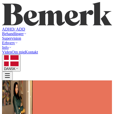
ADHD/ ADD
Behandlinger
Supervision
Erhverv
Info
Viden
Om mig
Kontakt
DANSK