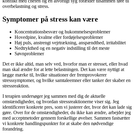
konflikt med chefen og en alvorligt syg forælder tilsammen føre til
overbelastning og stress.
Symptomer på stress kan være
Koncentrationsbesvær og hukommelsesproblemer
Hovedpine, kvalme eller fordøjelsesproblemer
Høj puls, anstrengt vejrtrækning, anspændthed, irritabilitet
Nedtrykthed og en negativ indstilling til det meste
Søvnproblemer
Det er ikke altid, man selv ved, hvorfor man er stresset, eller hvad
man skal ændre for at lette belastningen. Det kan være nyttigt at
lægge mærke til, hvilke situationer der fremprovokerer
stresssymptomer, og hvilke samtaleemner eller tanker der skaber en
stressreaktion.
I terapien undersøger jeg sammen med dig de aktuelle
omstændigheder, og hvordan stressreaktionerne viser sig. Jeg
identificerer konkrete pres, som vi justerer der, hvor det kan lade sig
gøre. Over for de omstændigheder, du ikke kan ændre, arbejder jeg
med acceptmetoder gennem forskellige øvelser. Sammen fastsætter
vi konkrete handlingspunkter for at skabe den nødvendige
forandring.