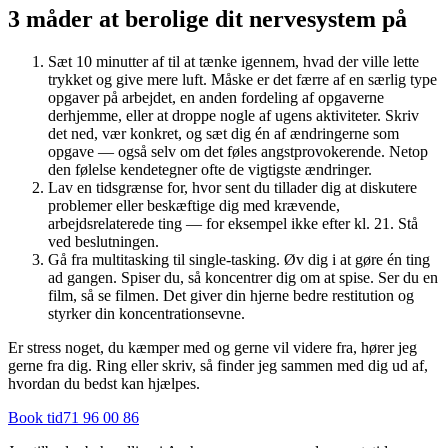
3 måder at berolige dit nervesystem på
Sæt 10 minutter af til at tænke igennem, hvad der ville lette
trykket og give mere luft. Måske er det færre af en særlig type
opgaver på arbejdet, en anden fordeling af opgaverne
derhjemme, eller at droppe nogle af ugens aktiviteter. Skriv
det ned, vær konkret, og sæt dig én af ændringerne som
opgave — også selv om det føles angstprovokerende. Netop
den følelse kendetegner ofte de vigtigste ændringer.
Lav en tidsgrænse for, hvor sent du tillader dig at diskutere
problemer eller beskæftige dig med krævende,
arbejdsrelaterede ting — for eksempel ikke efter kl. 21. Stå
ved beslutningen.
Gå fra multitasking til single-tasking. Øv dig i at gøre én ting
ad gangen. Spiser du, så koncentrer dig om at spise. Ser du en
film, så se filmen. Det giver din hjerne bedre restitution og
styrker din koncentrationsevne.
Er stress noget, du kæmper med og gerne vil videre fra, hører jeg
gerne fra dig. Ring eller skriv, så finder jeg sammen med dig ud af,
hvordan du bedst kan hjælpes.
Book tid
71 96 00 86