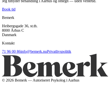
Jeg tilbyder behandling i Aarhus og omegn — uden ventetid.
Book tid
Bemerk
Heibergsgade 36, st.th.
8000 Århus C
Danmark
Kontakt
71 96 00 86
info@bemerk.nu
Privatlivspolitik
©
2026
Bemerk — Autoriseret Psykolog i Aarhus