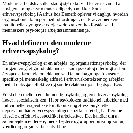
Moderne arbejdsliv stiller stadig større krav til lederes evne til at
navigere komplekse menneskelige dynamikker. Som
erhvervspsykolog i Aarhus hos Bemerk oplever vi dagligt, hvordan
organisationer kæmper med udfordringer, der kræver mere end
traditionelle styringsværktøjer – de kræver dyb forståelse af
menneskers psykologi i arbejdssammenhænge.
Hvad definerer den moderne
erhvervspsykolog?
En erhvervspsykolog er en arbejds- og organisationspsykolog, der
har gennemgået grunduddannelsen som psykolog efterfulgt af fem
års specialiseret videreuddannelse. Denne faggruppe fokuserer
specifikt på menneskelig adfærd i erhvervskontekster og arbejder
med at opbygge effektive og sunde relationer på arbejdspladsen.
Forskellen mellem en almindelig psykolog og en erhvervspsykolog
ligger i specialiseringen. Hvor psykologen traditionelt arbejder med
individuelle terapeutiske forløb omkring stress, angst eller
depression, har erhvervspsykologen specialiseret sig i at fremme
trivsel og effektivitet specifikt i arbejdslivet. Det handler om at
samarbejde med ledere, medarbejdere og grupper omkring kultur,
værdier og organisationsudvikling.