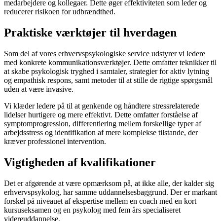
medarbejdere og kollegaer. Dette øger effektiviteten som leder og
reducerer risikoen for udbrændthed.
Praktiske værktøjer til hverdagen
Som del af vores erhvervspsykologiske service udstyrer vi ledere
med konkrete kommunikationsværktøjer. Dette omfatter teknikker til
at skabe psykologisk tryghed i samtaler, strategier for aktiv lytning
og empathisk respons, samt metoder til at stille de rigtige spørgsmål
uden at være invasive.
Vi klæder ledere på til at genkende og håndtere stressrelaterede
lidelser hurtigere og mere effektivt. Dette omfatter forståelse af
symptomprogression, differentiering mellem forskellige typer af
arbejdsstress og identifikation af mere komplekse tilstande, der
kræver professionel intervention.
Vigtigheden af kvalifikationer
Det er afgørende at være opmærksom på, at ikke alle, der kalder sig
erhvervspsykolog, har samme uddannelsesbaggrund. Der er markant
forskel på niveauet af ekspertise mellem en coach med en kort
kursuseksamen og en psykolog med fem års specialiseret
videreuddannelse.