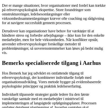
Der er mange situationer, hvor organisationer med fordel kan trække
på erhvervspsykologisk ekspertise. Store forandringer som
omstruktureringer, ledelsesomlægninger eller
virksomhedssammenlægninger kræver ofte coaching og rådgivning
for at navigere succesfuldt gennem processen.
Derudover kan organisationer have behov for værktøjer til at
håndtere stress og forbedre arbejdsgange – ikke kun for den enkelte
medarbejder, men for hele virksomheden. Når konflikter opstår,
anvender erhvervspsykologer forskellige metoder til
problemløsninger, så uoverensstemmelser kan løses på bedst mulig
vis.
Bemerks specialiserede tilgang i Aarhus
Hos Bemerk har jeg udviklet en omfattende tilgang til
erhvervspsykologi, der kombinerer individuelle forløb med
organisationsudvikling. Vores metode bygger på evidensbaserede
psykologiske principper og praktisk ledelseserfaring.
Individuelt tilpassede strategier guide ledere fra den første
vanskelige samtale med en medarbejder i mistrivsel til
implementeringen af langsigtede opfølgningsplaner. Processen
omfatter detaljeret planlægning af, hvordan samtalen skal