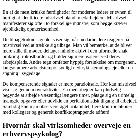
En af de mest kritiske færdigheder for moderne ledere er evnen til
hurtigt at identificere mistrivsel blandt medarbejdere. Mistrivsel
manifesterer sig ofte i to forskellige mønstre, som begge kræver
øjeblikkelig opmærksomhed.
De tilbagetrukne signaler viser sig, når medarbejdere reagerer på
mistrivsel ved at trække sig tilbage. Man vil bemærke, at de bliver
mere stille til møder, deltager mindre aktivt i den uformelle snak
omkring frokostbordet og holder sig mere isoleret ved deres
arbejdsplads. Andre tegn omfatter hyppig forsinkelse om morgenen,
langsommere arbejdstempo, synligt nedtrykt stemningsleje eller en
stigning i sygedage.
De kompenserende signaler er mere paradoksale. Her kan mistrivsel
vise sig gennem overaktivitet. En medarbejder kan pludselig
begynde at arbejde væsentligt længere timer, påtage sig en urimelig
mængde opgaver eller udvikle en perfektionistisk tilgang til arbejdet.
Samtidig kan man observere øget irritabilitet, flere konfrontationer
med kollegaer og generelt konfliktoptrappende adfærd.
Hvornår skal virksomheder overveje en
erhvervspsykolog?