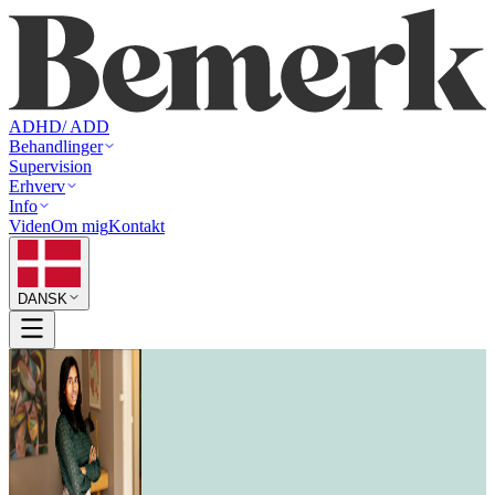
ADHD/ ADD
Behandlinger
Supervision
Erhverv
Info
Viden
Om mig
Kontakt
DANSK