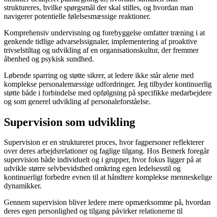
struktureres, hvilke spørgsmål der skal stilles, og hvordan man
navigerer potentielle følelsesmæssige reaktioner.
Komprehensiv undervisning og forebyggelse omfatter træning i at
genkende tidlige advarselssignaler, implementering af proaktive
trivselstiltag og udvikling af en organisationskultur, der fremmer
åbenhed og psykisk sundhed.
Løbende sparring og støtte sikrer, at ledere ikke står alene med
komplekse personalemæssige udfordringer. Jeg tilbyder kontinuerlig
støtte både i forbindelse med opfølgning på specifikke medarbejdere
og som generel udvikling af personaleforståelse.
Supervision som udvikling
Supervision er en struktureret proces, hvor fagpersoner reflekterer
over deres arbejdsrelationer og faglige tilgang. Hos Bemerk foregår
supervision både individuelt og i grupper, hvor fokus ligger på at
udvikle større selvbevidsthed omkring egen ledelsesstil og
kontinuerligt forbedre evnen til at håndtere komplekse menneskelige
dynamikker.
Gennem supervision bliver ledere mere opmærksomme på, hvordan
deres egen personlighed og tilgang påvirker relationerne til