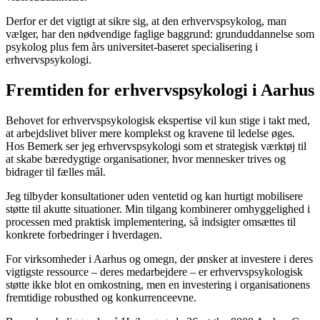
Derfor er det vigtigt at sikre sig, at den erhvervspsykolog, man
vælger, har den nødvendige faglige baggrund: grunduddannelse som
psykolog plus fem års universitet-baseret specialisering i
erhvervspsykologi.
Fremtiden for erhvervspsykologi i Aarhus
Behovet for erhvervspsykologisk ekspertise vil kun stige i takt med,
at arbejdslivet bliver mere komplekst og kravene til ledelse øges.
Hos Bemerk ser jeg erhvervspsykologi som et strategisk værktøj til
at skabe bæredygtige organisationer, hvor mennesker trives og
bidrager til fælles mål.
Jeg tilbyder konsultationer uden ventetid og kan hurtigt mobilisere
støtte til akutte situationer. Min tilgang kombinerer omhyggelighed i
processen med praktisk implementering, så indsigter omsættes til
konkrete forbedringer i hverdagen.
For virksomheder i Aarhus og omegn, der ønsker at investere i deres
vigtigste ressource – deres medarbejdere – er erhvervspsykologisk
støtte ikke blot en omkostning, men en investering i organisationens
fremtidige robusthed og konkurrenceevne.