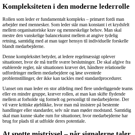
Kompleksiteten i den moderne lederrolle
Rollen som leder er fundamentalt kompleks – primært fordi man
arbejder med mennesker. Som leder står man konstant i et krydsfelt
mellem organisatoriske krav og menneskelige behov. Man skal
mestre den vanskelige balancekunst mellem at angive tydelig
retning, samtidig med at man tager hensyn til individuelle forskelle
blandt medarbejderne.
Denne kompleksitet betyder, at ledere regelmæssigt oplever
situationer, hvor de må træffe svære beslutninger. De skal afgive fra
etablerede regler, når situationen kræver det, håndtere relationelle
udfordringer mellem medarbejdere og løse uventede
problemstillinger, der ikke kan tackles med standardprocedurer.
Uanset om man leder en stor afdeling med flere underliggende teams
eller en mindre gruppe, kræver rollen, at man kan skifte flydende
mellem at forholde sig formelt og personligt til medarbejderne. Der
vil være kritiske øjeblikke, hvor man må insistere på bestemte
handlinger eller standarder, selv når man møder modstand. Samtidig
skal man kunne skabe rum for situationer, hvor medarbejderne har
brug for plads til at udfolde deres potentiale.
At spotte mistrivsel – når signalerne taler