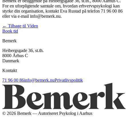
Bemerk er beliggende på Heibergsgade 36, st.th., 8000 Aarhus C.
For en uforpligtende samtale om, hvordan erhvervspsykologi kan
styrke din organisation, kontakt Eva Rustad på telefon 71 96 00 86
eller via e-mail info@bemerk.nu.
← Tilbage til Viden
Book tid
Bemerk
Heibergsgade 36, st.th.
8000 Århus C
Danmark
Kontakt
71 96 00 86
info@bemerk.nu
Privatlivspolitik
©
2026
Bemerk — Autoriseret Psykolog i Aarhus