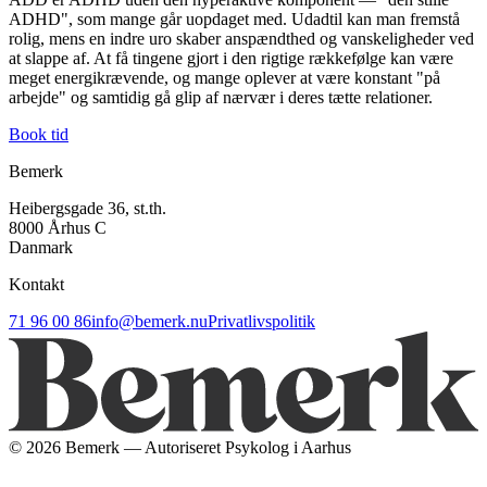
ADHD", som mange går uopdaget med. Udadtil kan man fremstå
rolig, mens en indre uro skaber anspændthed og vanskeligheder ved
at slappe af. At få tingene gjort i den rigtige rækkefølge kan være
meget energikrævende, og mange oplever at være konstant "på
arbejde" og samtidig gå glip af nærvær i deres tætte relationer.
Book tid
Bemerk
Heibergsgade 36, st.th.
8000 Århus C
Danmark
Kontakt
71 96 00 86
info@bemerk.nu
Privatlivspolitik
©
2026
Bemerk — Autoriseret Psykolog i Aarhus