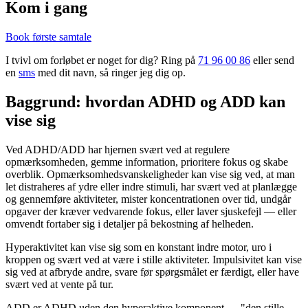
Kom i gang
Book første samtale
I tvivl om forløbet er noget for dig? Ring på
71 96 00 86
eller send
en
sms
med dit navn, så ringer jeg dig op.
Baggrund: hvordan ADHD og ADD kan
vise sig
Ved ADHD/ADD har hjernen svært ved at regulere
opmærksomheden, gemme information, prioritere fokus og skabe
overblik. Opmærksomhedsvanskeligheder kan vise sig ved, at man
let distraheres af ydre eller indre stimuli, har svært ved at planlægge
og gennemføre aktiviteter, mister koncentrationen over tid, undgår
opgaver der kræver vedvarende fokus, eller laver sjuskefejl — eller
omvendt fortaber sig i detaljer på bekostning af helheden.
Hyperaktivitet kan vise sig som en konstant indre motor, uro i
kroppen og svært ved at være i stille aktiviteter. Impulsivitet kan vise
sig ved at afbryde andre, svare før spørgsmålet er færdigt, eller have
svært ved at vente på tur.
ADD er ADHD uden den hyperaktive komponent — "den stille