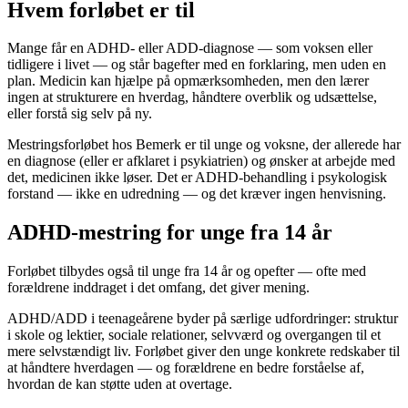
Hvem forløbet er til
Mange får en ADHD- eller ADD-diagnose — som voksen eller
tidligere i livet — og står bagefter med en forklaring, men uden en
plan. Medicin kan hjælpe på opmærksomheden, men den lærer
ingen at strukturere en hverdag, håndtere overblik og udsættelse,
eller forstå sig selv på ny.
Mestringsforløbet hos Bemerk er til unge og voksne, der allerede har
en diagnose (eller er afklaret i psykiatrien) og ønsker at arbejde med
det, medicinen ikke løser. Det er ADHD-behandling i psykologisk
forstand — ikke en udredning — og det kræver ingen henvisning.
ADHD-mestring for unge fra 14 år
Forløbet tilbydes også til unge fra 14 år og opefter — ofte med
forældrene inddraget i det omfang, det giver mening.
ADHD/ADD i teenageårene byder på særlige udfordringer: struktur
i skole og lektier, sociale relationer, selvværd og overgangen til et
mere selvstændigt liv. Forløbet giver den unge konkrete redskaber til
at håndtere hverdagen — og forældrene en bedre forståelse af,
hvordan de kan støtte uden at overtage.