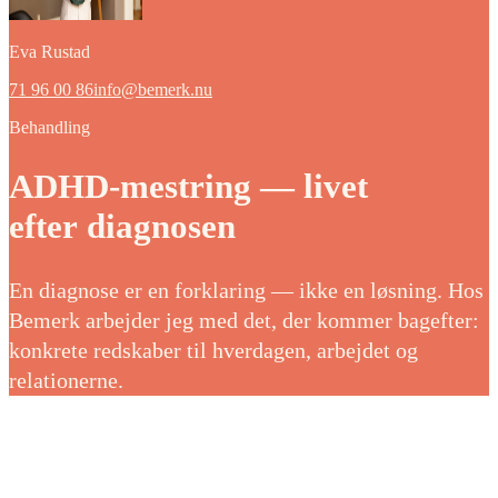
Eva Rustad
71 96 00 86
info@bemerk.nu
Behandling
ADHD-mestring — livet
efter diagnosen
En diagnose er en forklaring — ikke en løsning. Hos
Bemerk arbejder jeg med det, der kommer bagefter:
konkrete redskaber til hverdagen, arbejdet og
relationerne.