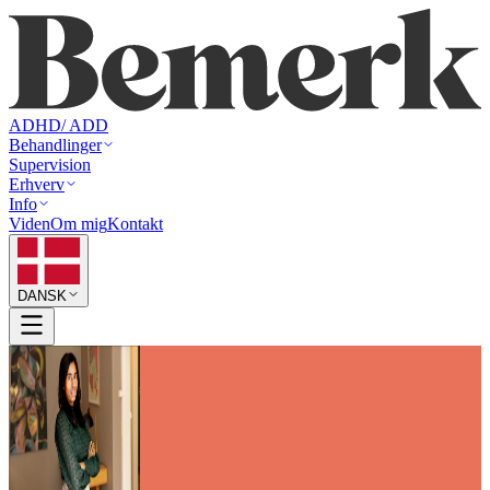
ADHD/ ADD
Behandlinger
Supervision
Erhverv
Info
Viden
Om mig
Kontakt
DANSK