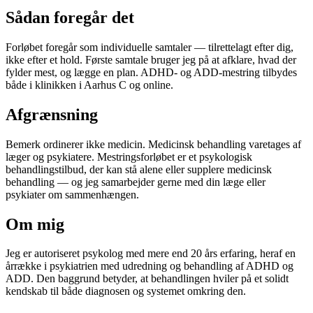
Sådan foregår det
Forløbet foregår som individuelle samtaler — tilrettelagt efter dig,
ikke efter et hold. Første samtale bruger jeg på at afklare, hvad der
fylder mest, og lægge en plan. ADHD- og ADD-mestring tilbydes
både i klinikken i Aarhus C og online.
Afgrænsning
Bemerk ordinerer ikke medicin. Medicinsk behandling varetages af
læger og psykiatere. Mestringsforløbet er et psykologisk
behandlingstilbud, der kan stå alene eller supplere medicinsk
behandling — og jeg samarbejder gerne med din læge eller
psykiater om sammenhængen.
Om mig
Jeg er autoriseret psykolog med mere end 20 års erfaring, heraf en
årrække i psykiatrien med udredning og behandling af ADHD og
ADD. Den baggrund betyder, at behandlingen hviler på et solidt
kendskab til både diagnosen og systemet omkring den.