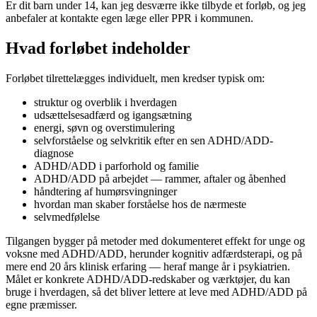
Er dit barn under 14, kan jeg desværre ikke tilbyde et forløb, og jeg
anbefaler at kontakte egen læge eller PPR i kommunen.
Hvad forløbet indeholder
Forløbet tilrettelægges individuelt, men kredser typisk om:
struktur og overblik i hverdagen
udsættelsesadfærd og igangsætning
energi, søvn og overstimulering
selvforståelse og selvkritik efter en sen ADHD/ADD-
diagnose
ADHD/ADD i parforhold og familie
ADHD/ADD på arbejdet — rammer, aftaler og åbenhed
håndtering af humørsvingninger
hvordan man skaber forståelse hos de nærmeste
selvmedfølelse
Tilgangen bygger på metoder med dokumenteret effekt for unge og
voksne med ADHD/ADD, herunder kognitiv adfærdsterapi, og på
mere end 20 års klinisk erfaring — heraf mange år i psykiatrien.
Målet er konkrete ADHD/ADD-redskaber og værktøjer, du kan
bruge i hverdagen, så det bliver lettere at leve med ADHD/ADD på
egne præmisser.